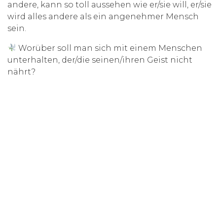
andere, kann so toll aussehen wie er/sie will, er/sie
wird alles andere als ein angenehmer Mensch
sein.
Worüber soll man sich mit einem Menschen
unterhalten, der/die seinen/ihren Geist nicht
nährt?
Wie soll ein Mensch lernen, der jede geistige
Anstrengung meidet?
Wie soll man sich auf einen Menschen
verlassen, der/die stets den Weg des geringsten
Widerstandes geht?
Wie soll man einem Menschen respektieren,
der andere nicht respektiert?
Wie soll man einen Menschen vertrauen, der
manipuliert?