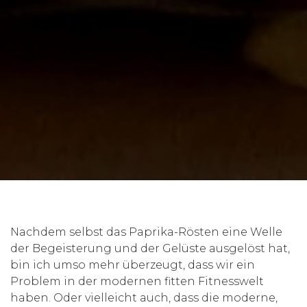
Nachdem selbst das Paprika-Rösten eine Welle
der Begeisterung und der Gelüste ausgelöst hat,
bin ich umso mehr überzeugt, dass wir ein
Problem in der modernen fitten Fitnesswelt
haben. Oder vielleicht auch, dass die moderne,