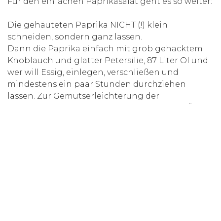
Für den einfachen Paprikasalat geht es so weiter:
Die gehäuteten Paprika NICHT (!) klein
schneiden, sondern ganz lassen.
Dann die Paprika einfach mit grob gehacktem
Knoblauch und glatter Petersilie, 87 Liter Öl und
wer will Essig, einlegen, verschließen und
mindestens ein paar Stunden durchziehen
lassen. Zur Gemütserleichterung der
Fitnessmenschen sei gesagt, dass man das Öl
auch weglassen kann. Dill passt auch gut dazu.
Salzen und Pfeffern bitte erst direkt vor dem
Essen.
Das ist übrigens ein wesentlicher Unterschied
zur deutschen Küche: Gemüse wird niemals klein
geschnitten oder gehackt und erst unmittelbar
vor dem Essen gesalzen. Damit verhindert man,
dass das Gemüse Wasser zieht und matschig