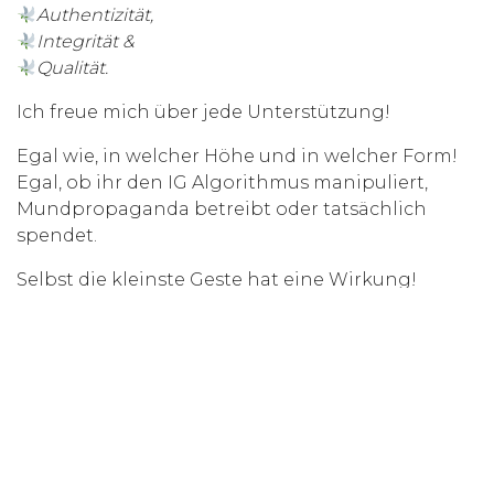
Authentizität,
Integrität &
Qualität.
Ich freue mich über jede Unterstützung!
Egal wie, in welcher Höhe und in welcher Form!
Egal, ob ihr den IG Algorithmus manipuliert,
Mundpropaganda betreibt oder tatsächlich
spendet.
Selbst die kleinste Geste hat eine Wirkung!
Vielen Dank von ganzem Herzen,
von Fussel, Gurki, Pottwahl, Vivi, Anna & Anna’s
Oma!