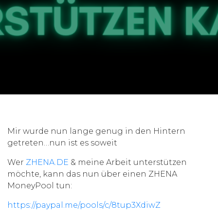
Mir wurde nun lange genug in den Hintern
getreten…nun ist es soweit
Wer
ZHENA.DE
& meine Arbeit unterstützen
möchte, kann das nun über einen ZHENA
MoneyPool tun:
https://paypal.me/pools/c/8tup3XdiwZ