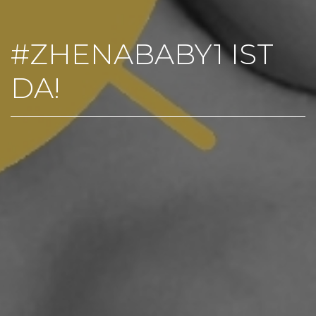
#ZHENABABY1 IST
DA!